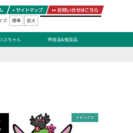
イズ
標準
拡大
つぶちゃん
特産品&推奨品
トピックス
8
T
6