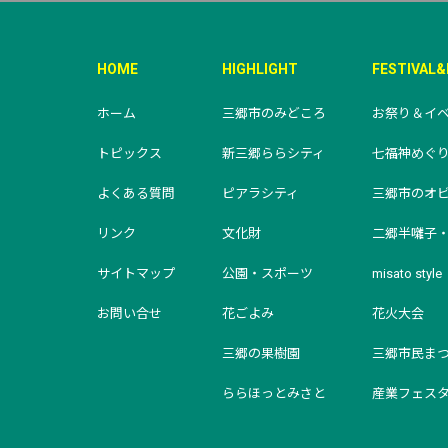
HOME
HIGHLIGHT
FESTIVAL
ホーム
三郷市のみどころ
お祭り＆イ
トピックス
新三郷ららシティ
七福神めぐ
よくある質問
ピアラシティ
三郷市のオ
リンク
文化財
二郷半囃子
サイトマップ
公園・スポーツ
misato style
お問い合せ
花ごよみ
花火大会
三郷の果樹園
三郷市民ま
ららほっとみさと
産業フェス