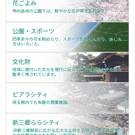
花ごよみ
市内各地の公園では、鮮やかな花が咲き乱れます。
公園・スポーツ
四季折々の花を眺めたり、スポーツを楽しんだり、楽しみ
方はいろいろ。
文化財
地域に根付いた文化を現代に伝えてくれる貴重な文化財が
数多く残されています。
ピアラシティ
埼玉県内でも有数の商業施設。
新三郷ららシティ
JR新三郷駅前に広がる広大な土地を活用し、市と各企業