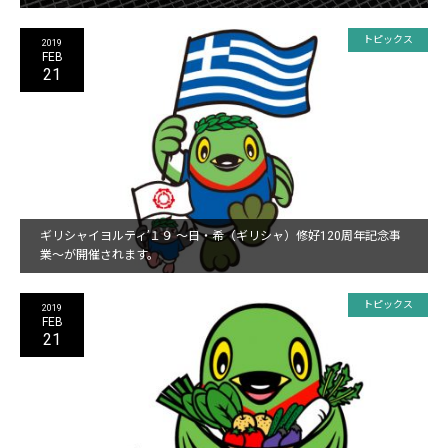
トピックス
2019
FEB
21
ギリシャイヨルティ’１９ ～日・希（ギリシャ）修好120周年記念事
業～が開催されます。
トピックス
2019
FEB
21