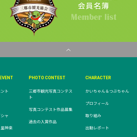
&EVENT
PHOTO CONTEST
CHARACTER
ベント
三郷市観光写真コンテス
かいちゃん＆つぶちゃん
ト
り
プロフィール
写真コンテスト作品募集
ビシャ
取り組み
過去の入賞作品
・里神楽
出動レポート