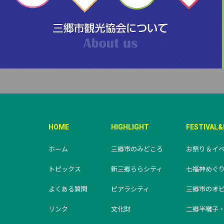
HOME
HIGHLIGHT
FESTIVAL
ホーム
三郷市のみどころ
お祭り＆イ
トピックス
新三郷ららシティ
七福神めぐ
よくある質問
ピアラシティ
三郷市のオ
リンク
文化財
二郷半囃子