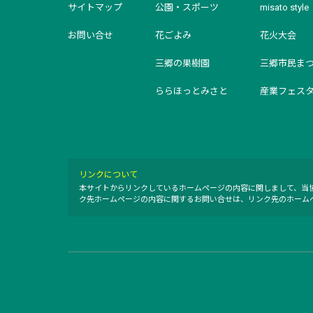
サイトマップ
公園・スポーツ
misato style
お問い合せ
花ごよみ
花火大会
三郷の果樹園
三郷市民ま
ららほっとみさと
産業フェス
リンクについて
本サイトからリンクしているホームページの内容に関しまして、当
ク先ホームページの内容に関するお問い合せは、リンク先のホーム