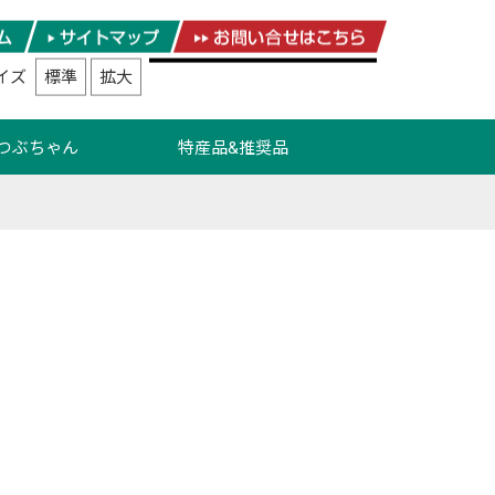
イズ
標準
拡大
つぶちゃん
特産品&推奨品