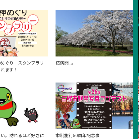
神めぐり スタンプラリ
桜満開…。
されます！
しい。訪れるほど好きに
市制施行50周年記念事