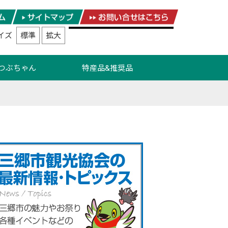
イズ
標準
拡大
つぶちゃん
特産品&推奨品