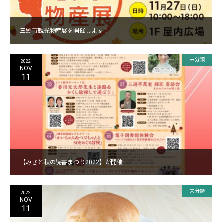
三郷市観光物産展を開催します！
未分類
2022
NOV
11
【みさと秋の読書まつり2022】が開催
未分類
2022
NOV
11