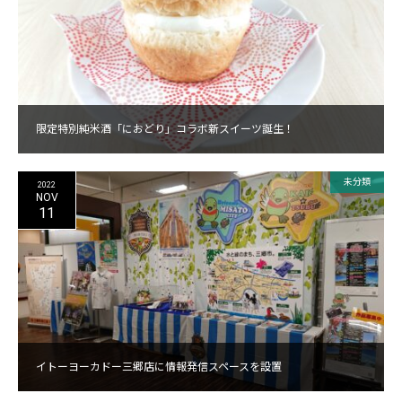
限定特別純米酒「におどり」コラボ新スイーツ誕生！
未分類
2022
NOV
11
イトーヨーカドー三郷店に情報発信スペースを設置