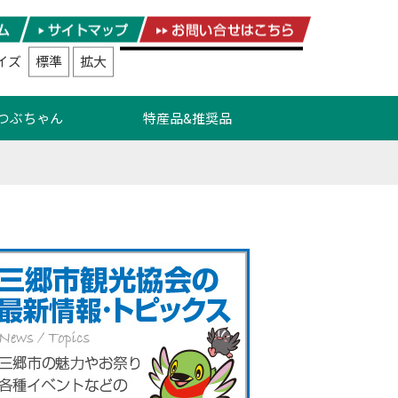
イズ
標準
拡大
つぶちゃん
特産品&推奨品