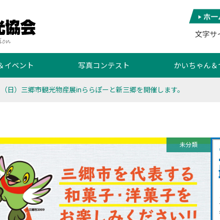
文字サ
＆イベント
写真コンテスト
かいちゃん＆
4日（日）三郷市観光物産展inららぽーと新三郷を開催します。
未分類