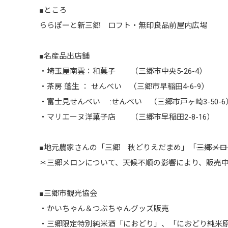
■ところ
ららぽーと新三郷 ロフト・無印良品前屋内広場
■名産品出店舗
・埼玉屋南雲：和菓子 （三郷市中央5-26-4）
・茶房 蓬生 ： せんべい （三郷市早稲田4-6-9）
・富士見せんべい :せんべい （三郷市戸ヶ崎3-50-6
・マリエーヌ洋菓子店 （三郷市早稲田2-8-16）
■地元農家さんの「三郷 秋どりえだまめ」「
三郷メロ
＊三郷メロンについて、天候不順の影響により、販売
■三郷市観光協会
・かいちゃん＆つぶちゃんグッズ販売
・三郷限定特別純米酒「におどり」、「におどり純米