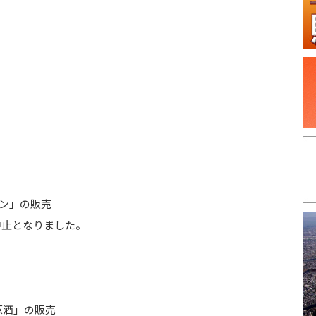
）
ン
」の販売
中止となりました。
原酒」の販売