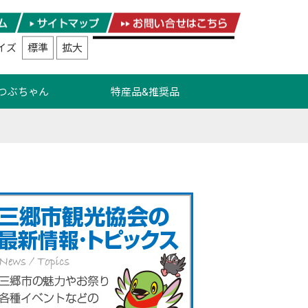
イズ
標準
拡大
つぶちゃん
特産品&推奨品