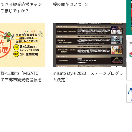
旅できる観光応援キャン
桜の開花はいつ…２
てご存じですか？
×三郷市「MISATO
ｍisato style 2023 ステージプログラ
おいて三郷市観光物産展を
ム決定！