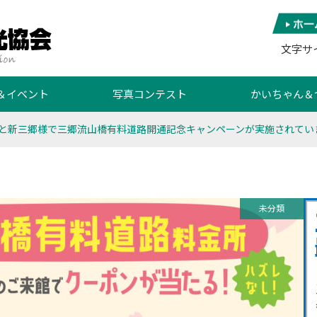
文字サ
＆イベント
写真コンテスト
かいちゃん＆
と新三郷様で三郷流山橋有料道路開通記念キャンペーンが実施されてい
未分類