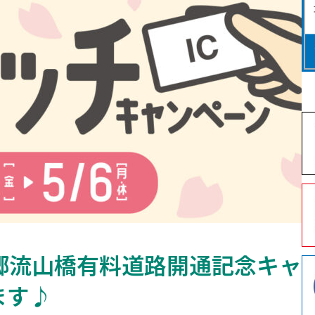
郷流山橋有料道路開通記念キャ
ます♪