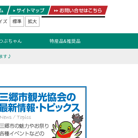
イズ
標準
拡大
つぶちゃん
特産品&推奨品
ます♪