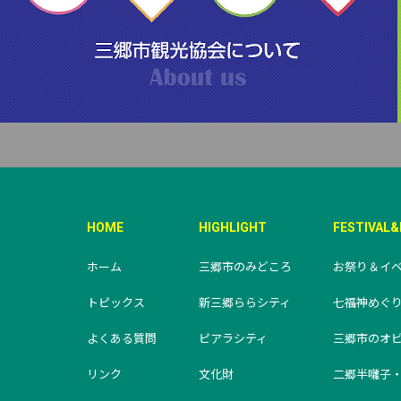
HOME
HIGHLIGHT
FESTIVAL
ホーム
三郷市のみどころ
お祭り＆イ
トピックス
新三郷ららシティ
七福神めぐ
よくある質問
ピアラシティ
三郷市のオ
リンク
文化財
二郷半囃子