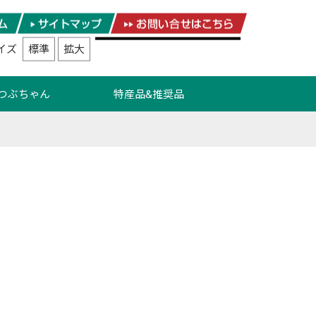
イズ
標準
拡大
つぶちゃん
特産品&推奨品