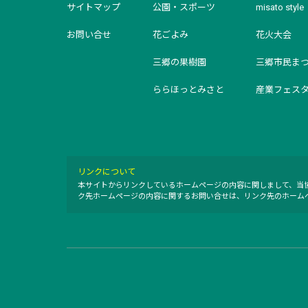
サイトマップ
公園・スポーツ
misato style
お問い合せ
花ごよみ
花火大会
三郷の果樹園
三郷市民ま
ららほっとみさと
産業フェス
リンクについて
本サイトからリンクしているホームページの内容に関しまして、当
ク先ホームページの内容に関するお問い合せは、リンク先のホーム