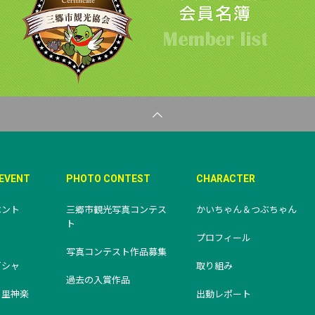
&EVENT
PHOTO CONTEST
CHARACTER
ベント
三郷市観光写真コンテス
かいちゃん＆つぶちゃん
ト
り
プロフィール
写真コンテスト作品募集
ビシャ
取り組み
過去の入賞作品
・里神楽
出動レポート