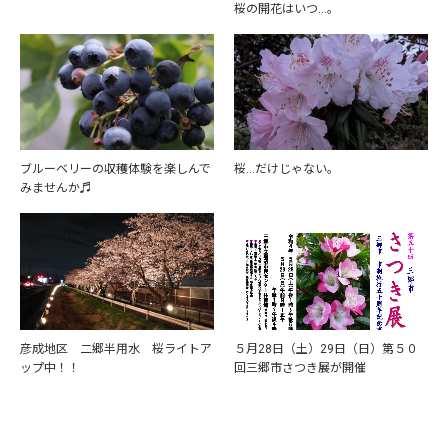
桜の開花はいつ…。
ブルーベリーの収穫体験を楽しんで
桜…だけじゃない。
みませんか♬
彦成地区 二郷半用水 桜ライトア
５月28日（土）29日（日）第５０
ップ中！！
回三郷市さつき展が開催