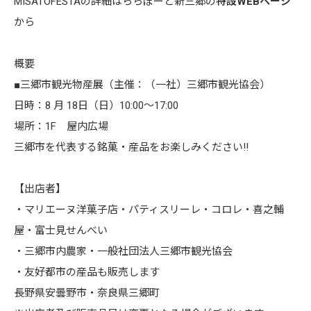
MISATOFESTAの詳細はららぽーと新三郷の
特設WEBページ
から
概要
■三郷市観光物産展（主催：（一社）三郷市観光協会）
日時：8 月 18日（日）10:00～17:00
場所：1F 屋内広場
三郷市を代表する銘菓・産品をお楽しみください!!
【出店者】
・マリエーヌ洋菓子店・パティスリーレ・コロレ・喜之輔
屋・富士見せんべい
・三郷市内農家・一般社団法人三郷市観光協会
・友好都市の産品も販売します
長野県安曇野市・奈良県三郷町