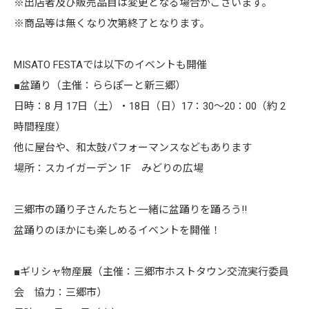
※出店者及び販売品目は変更となる場合がございます。
※商品等は無くなり次第終了となります。
MISATO FESTAでは以下のイベントも開催
■盆踊り（主催：ららぽーと新三郷）
日時：8 月 17日（土）・18日（日）17：30～20：00（約 2
時間程度）
他に屋台や、和太鼓パフォーマンスなどもあります
場所：スカイガーデン 1F みどりの広場
三郷市の踊り子さんたちと一緒に盆踊りを踊ろう!!
盆踊りのほかにも楽しめるイベントを開催！
■ギリシャ物産展（主催：三郷市ホストタウン交流実行委員
会 協力：三郷市）