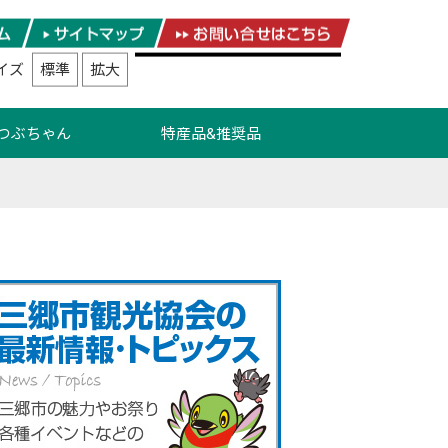
イズ
標準
拡大
つぶちゃん
特産品&推奨品