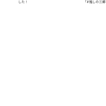
した！
「#推しの三